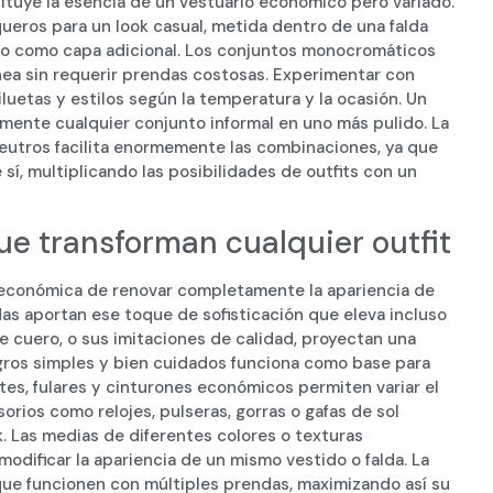
tituye la esencia de un vestuario económico pero variado.
eros para un look casual, metida dentro de una falda
ido como capa adicional. Los conjuntos monocromáticos
nea sin requerir prendas costosas. Experimentar con
uetas y estilos según la temperatura y la ocasión. Un
mente cualquier conjunto informal en uno más pulido. La
neutros facilita enormemente las combinaciones, ya que
sí, multiplicando las posibilidades de outfits con un
ue transforman cualquier outfit
económica de renovar completamente la apariencia de
das aportan ese toque de sofisticación que eleva incluso
e cuero, o sus imitaciones de calidad, proyectan una
gros simples y bien cuidados funciona como base para
es, fulares y cinturones económicos permiten variar el
sorios como relojes, pulseras, gorras o gafas de sol
. Las medias de diferentes colores o texturas
odificar la apariencia de un mismo vestido o falda. La
ue funcionen con múltiples prendas, maximizando así su