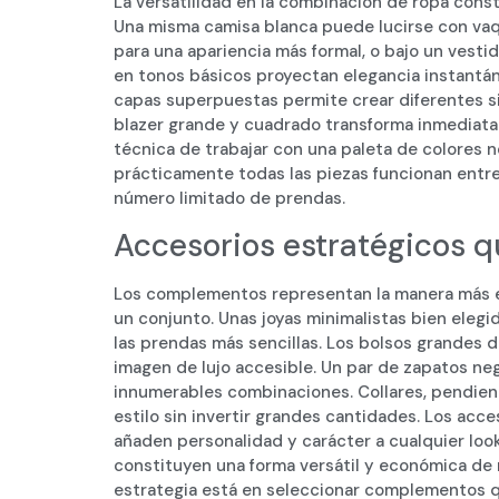
La versatilidad en la combinación de ropa cons
Una misma camisa blanca puede lucirse con vaqu
para una apariencia más formal, o bajo un vest
en tonos básicos proyectan elegancia instantá
capas superpuestas permite crear diferentes sil
blazer grande y cuadrado transforma inmediata
técnica de trabajar con una paleta de colores 
prácticamente todas las piezas funcionan entre 
número limitado de prendas.
Accesorios estratégicos q
Los complementos representan la manera más 
un conjunto. Unas joyas minimalistas bien elegi
las prendas más sencillas. Los bolsos grandes d
imagen de lujo accesible. Un par de zapatos ne
innumerables combinaciones. Collares, pendient
estilo sin invertir grandes cantidades. Los acce
añaden personalidad y carácter a cualquier look
constituyen una forma versátil y económica de m
estrategia está en seleccionar complementos q