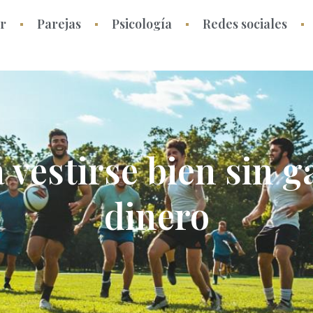
ar
Parejas
Psicología
Redes sociales
 vestirse bien sin 
dinero